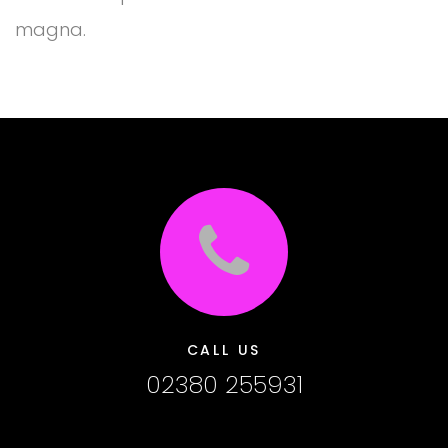
magna.
CALL US
02380 255931